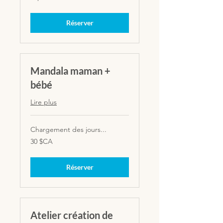
de
35
dollars
canadiens
Réserver
Mandala maman +
bébé
Lire plus
Chargement des jours...
30
30 $CA
dollars
canadiens
Réserver
Atelier création de