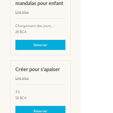
mandalas pour enfant
Lire plus
Chargement des jours...
20
20 $CA
dollars
canadiens
Réserver
Créer pour s'apaiser
Lire plus
3 h
50
50 $CA
dollars
canadiens
Réserver