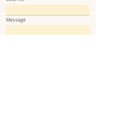
Message
Envoyer
Envoyez-moi les infolettres.
Voir les
conditions d'utilisation
info@bussolarte.com
Politique de confidentialité