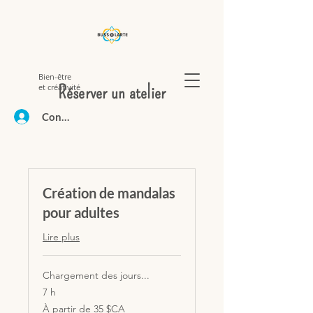
Bien-être
et créativité
Réserver un atelier
Connexion
Création de mandalas
pour adultes
Lire plus
Chargement des jours...
7 h
À
À partir de 35 $CA
partir