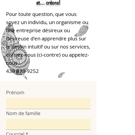
et... créons!
Pour toute question, que vous
soyez un individu, un organisme ou
une entreprise désireux ou
désireuse d'en apprendre plus sur
le dessin intuitif ou sur nos services,
écrivez-nous (ci-contre) ou appelez-
nous :
438 879-9252
Prénom
Nom de famille
Courriel